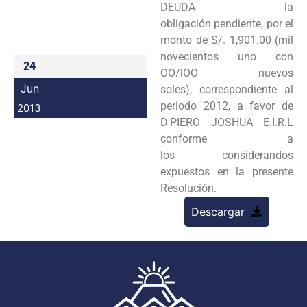
DEUDA la
Programas
obligación
pendiente, por el
monto de S/. 1,901.00 (mil
Intranet
novecientos uno con
24
OO/lOO nuevos
Jun
soles),
correspondiente al
periodo 2012, a favor de
2013
D'PIERO JOSHUA E.I.R.L
conforme a
los
considerandos
expuestos en la presente
Resolución.
Descargar