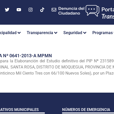
cipalidad
Transparencia
Seguridad
Programas
A Nª 0641-2013-A MPMN
ara la Elaboranción del Estudio defini
tivo del PIP Nª 231
CINAL
SANTA ROSA, DISTRITO DE MOQUEGUA, PROVINCIA DE M
inticinco Mil Ciento Tres con 66/100 Nuevos Soles), por un Pla
CATIVOS MUNICIPALES
NÚMEROS DE EMERGENCIA