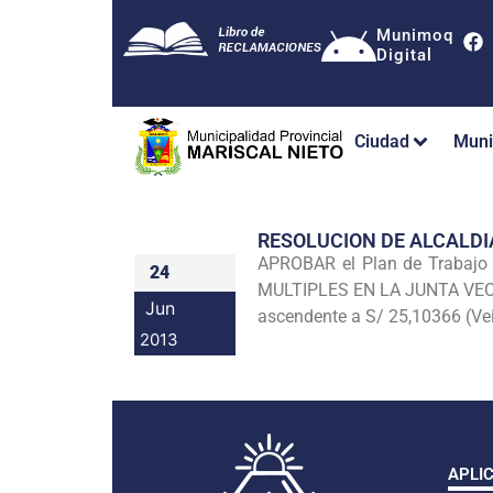
Munimoq
Digital
Ciudad
Muni
RESOLUCION DE ALCALDI
APROBAR el Plan de Trabajo p
24
MULTIPLES EN LA JUNTA VE
Jun
asce
ndente a S/ 25,10366 (Ve
2013
APLI