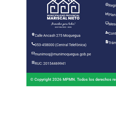
Regis
Plan
Mesa
Cont
Calle Ancash 275 Moquegua
Trám
053-458000 (Central Telefónica)
munimoq@munimoquegua.gob.pe
RUC: 20154469941
© Copyright 2026 MPMN. Todos los derechos re