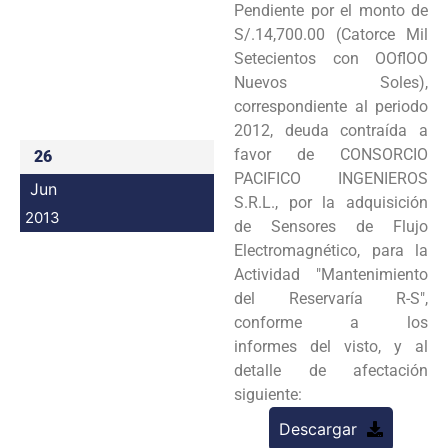
Pendiente por el monto de
Programas
S/.
14,700.00 (Catorce Mil
Setecientos con OOflOO
Intranet
Nuevos Soles),
correspondiente al periodo
2012, deuda
contraída a
favor de CONSORCIO
26
PACIFICO INGENIEROS
Jun
S.R.L., por la adquisición
2013
de Sensores de
Flujo
Electromagnético, para la
Actividad "Mantenimiento
del Reservaría R-S",
conforme a los
informes
del visto, y al
detalle de afectación
siguiente:
Descargar