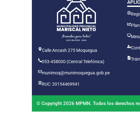
APLI
Regis
Plan
Mesa
Cont
Calle Ancash 275 Moquegua
Trám
053-458000 (Central Telefónica)
munimoq@munimoquegua.gob.pe
RUC: 20154469941
© Copyright 2026 MPMN. Todos los derechos re