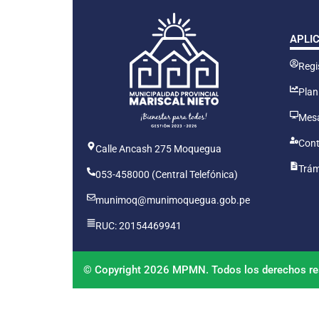
APLI
Regis
Plan
Mesa
Cont
Calle Ancash 275 Moquegua
Trám
053-458000 (Central Telefónica)
munimoq@munimoquegua.gob.pe
RUC: 20154469941
© Copyright 2026 MPMN. Todos los derechos re