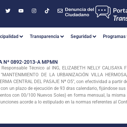
cipalidad
Transparencia
Seguridad
Programas
A Nª 0892-2013-A MPMN
e Responsable Técnico al ING, ELlZABETH NELLY CALlSAYA
F
a: "MANTENIMIENTO DE LA
URBANIZACiÓN VILLA HERMOSA
 BERMA
CENTRAL DEL PASAJE Nª O5", con efectividad a partir de
con un plazo de ejecución de 93 dras calendario, fijándose su
ocientos con 00/100 Nuevos Soles) en forma mensual, la misma
 funciones acorde a lo estipulado en la
normas referentes al Cont