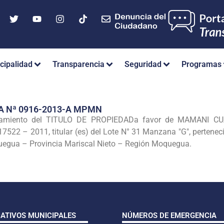
cipalidad
Transparencia
Seguridad
Programas
A Nª 0916-2013-A MPMN
gamiento del
TITULO DE PROPIEDADa favor de MAMANI CU
17522 – 2011, titular (es) del Lote N° 31
Manzana "G", pertenec
quegua – Provincia Mariscal Nieto – Región Moquegua.
CATIVOS MUNICIPALES
NÚMEROS DE EMERGENCIA