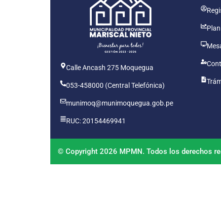
Regis
Plan
Mesa
Cont
Calle Ancash 275 Moquegua
Trám
053-458000 (Central Telefónica)
munimoq@munimoquegua.gob.pe
RUC: 20154469941
© Copyright 2026 MPMN. Todos los derechos re