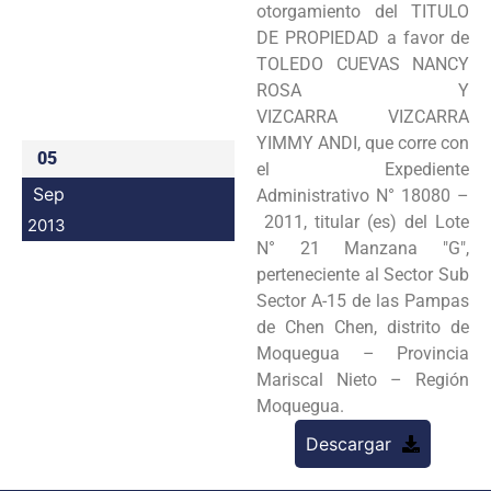
otorgamiento del
TITULO
Programas
DE PROPIEDAD a favor de
TOLEDO CUEVAS NANCY
Intranet
ROSA Y
VIZCARRA
VIZCARRA
YIMMY ANDI, que corre con
05
el Expediente
Sep
Administrativo N° 18080 –
2011, titular (es) del Lote
2013
N° 21 Manzana "G",
perteneciente al Sector Sub
Sector A-
15 de las Pampas
de Chen Chen, distrito de
Moquegua – Provincia
Mariscal Nieto –
Región
Moquegua.
Descargar