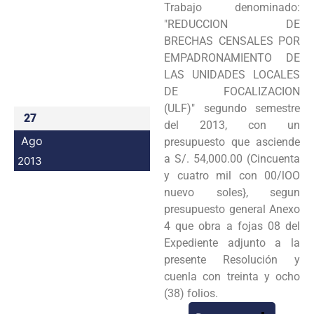
Trabajo denominado:
Programas
"REDUCCION DE
BRECHAS
CENSALES POR
Intranet
EMPADRONAMIENTO DE
LAS UNIDADES LOCALES
DE FOCALIZACION
(ULF)"
segundo semestre
27
del 2013, con un
Ago
presupuesto que asciende
a S/. 54,000.00 (Cincuenta
2013
y cuatro
mil con 00/lOO
nuevo soles}, segun
presupuesto general Anexo
4 que obra a fojas 08 del
Expediente
adjunto a la
presente Resolución y
cuenla con treinta y ocho
(38) folios.