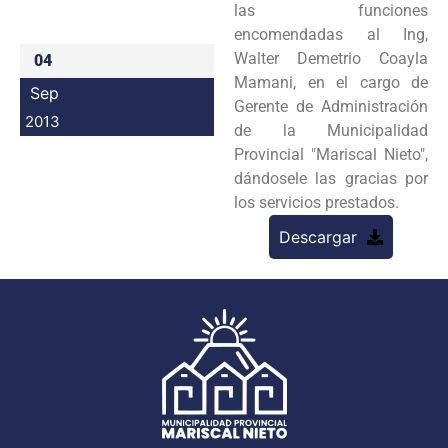
las funciones
Programas
encomendadas al Ing,
Walter
Demetrio Coayla
04
Intranet
Mamani, en el cargo de
Sep
Gerente de Administración
2013
de la Municipalidad
Provincial
"Mariscal Nieto",
dándosele las gracias por
los servicios prestados.
Descargar