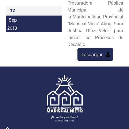
Procuradora Pública
Programas
Municipal de
12
la
Municipalidad Provincial
Sep
Intranet
"Mariscal Nieto" Abog. Sara
2013
Justina Diaz Vélez, para
iniciar los Procesos
de
Desalojo.
Descargar