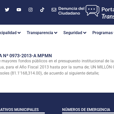
cipalidad
Transparencia
Seguridad
Programas
A Nª 0973-2013-A MPMN
de mayores fondos públicos en el presupuesto
institucional de l
a, para el Año Fiscal 2013 hasta por la suma de; UN MILLÓ
soles
(81.1'168,314.00), de acuerdo al siguiente detalle;
CATIVOS MUNICIPALES
NÚMEROS DE EMERGENCIA