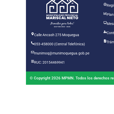
Regis
Plan
Mesa
Cont
Calle Ancash 275 Moquegua
Trám
053-458000 (Central Telefónica)
munimoq@munimoquegua.gob.pe
RUC: 20154469941
© Copyright 2026 MPMN. Todos los derechos re