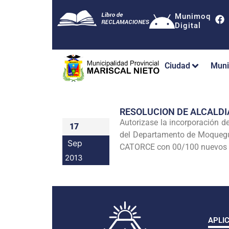
Munimoq
Digital
Ciudad
Muni
RESOLUCION DE ALCALDI
Autorizase la incorporación 
17
del Departamento de
Moquegu
Sep
CATORCE con 00/100 nuevos 
2013
APLI