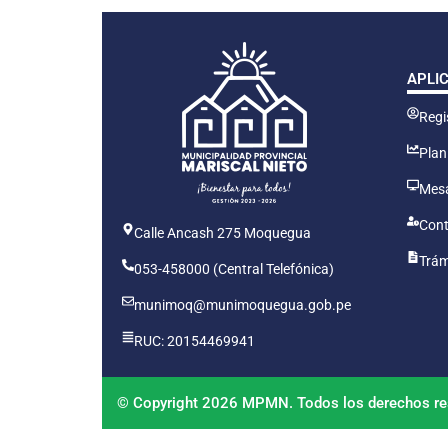
APLI
Regis
Plan
Mesa
Cont
Calle Ancash 275 Moquegua
Trám
053-458000 (Central Telefónica)
munimoq@munimoquegua.gob.pe
RUC: 20154469941
© Copyright 2026 MPMN. Todos los derechos re