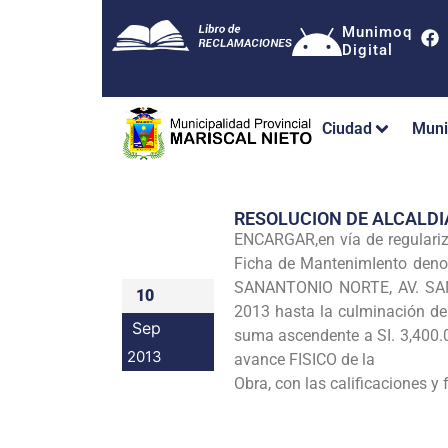
Munimoq
Digital
Ciudad
Muni
RESOLUCION DE ALCALDI
ENCARGAR,en vía de regulari
Ficha de MantenimIento de
SANANTONIO NORTE, AV. S
10
2013 hasta la culminación de
Sep
suma ascendente a SI. 3,400
2013
avance FISICO de la
Obra, con las calificaciones y