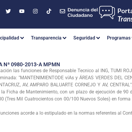
cipalidad
Transparencia
Seguridad
Programas
A Nª 0980-2013-A MPMN
zación las funciones de Responsable Tecnico al ING, TUMI R
nominada: "MANTENIMIENTODE víAs y ÁREAS
VERDES DEL CE
ANTACRUZ, AV, AMPARO
BALUARTE CORNEJO Y AV, CENTRAL",con
 la Ficha de
Mantenimiento, con un plazo de ejecución de 90 dí
.00
(Tres Mil Cuatrocientos con 00/100 Nuevos Soles) en forma 
 funciones acorde a lo estipulado en la normas referentes al Con