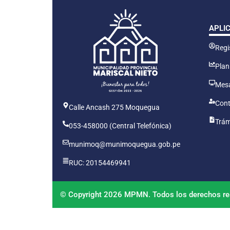
APLI
Regis
Plan
Mesa
Cont
Calle Ancash 275 Moquegua
Trám
053-458000 (Central Telefónica)
munimoq@munimoquegua.gob.pe
RUC: 20154469941
© Copyright 2026 MPMN. Todos los derechos re