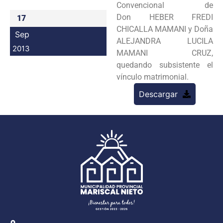
Convencional de
Programas
Don
HEBER FREDI
17
CHICALLA MAMANI y Doña
Sep
Intranet
ALEJANDRA LUCILA
2013
MAMANI CRUZ,
quedando
subsistente el
vínculo matrimonial.
Descargar