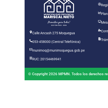
Regis
Plan
Mesa
Cont
Calle Ancash 275 Moquegua
Trám
053-458000 (Central Telefónica)
munimoq@munimoquegua.gob.pe
RUC: 20154469941
© Copyright 2026 MPMN. Todos los derechos re