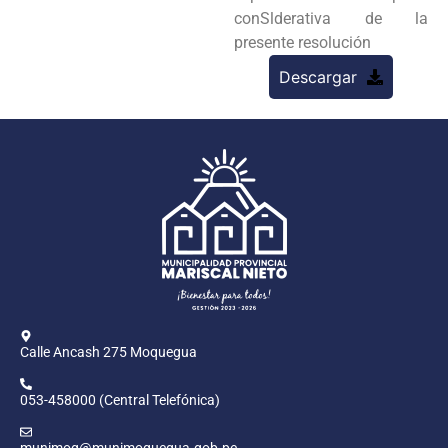
conSlderativa de la
presente resolución
Descargar
Calle Ancash 275 Moquegua
053-458000 (Central Telefónica)
munimoq@munimoquegua.gob.pe