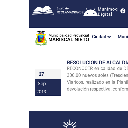
Munimoq
Digital
Ciudad
Muni
RESOLUCION DE ALCALDI
RECONOCER en calidad de DEU
27
300.00 nuevos soles
(Trescie
Viaricos, realizado en la Pla
Sep
devolución respectiva, confor
2013