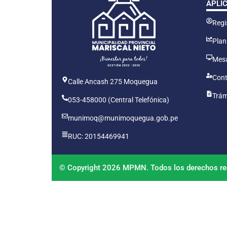
APLI
Regis
Plan
Mesa
Cont
Calle Ancash 275 Moquegua
Trám
053-458000 (Central Telefónica)
munimoq@munimoquegua.gob.pe
RUC: 20154469941
© Copyright 2026 MPMN. Todos los derechos re