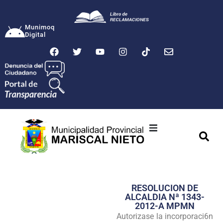
Munimoq
Digital
Ciudad
Municipalidad
RESOLUCION DE
Transparencia
ALCALDIA Nª 1343-
2012-A MPMN
Seguridad
Autorizase la incorporaci6n