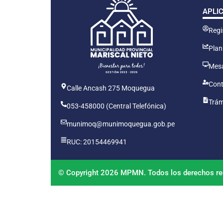
APLI
Regis
Plan
Mesa
Cont
Calle Ancash 275 Moquegua
Trám
053-458000 (Central Telefónica)
munimoq@munimoquegua.gob.pe
RUC: 20154469941
© Copyright 2026 MPMN. Todos los derechos re