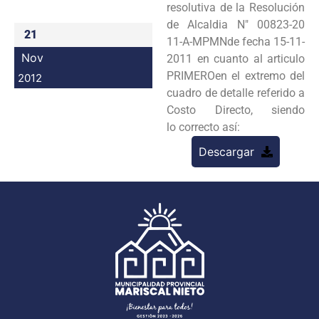
resolutiva de la Resolución
Programas
de Alcaldia N" 00823-20
21
11-A-MPMNde fecha 15-11-
Intranet
Nov
2011 en cuanto al articulo
PRIMEROen el extremo del
2012
cuadro de detalle referido a
Costo Directo, siendo
lo correcto así:
Descargar