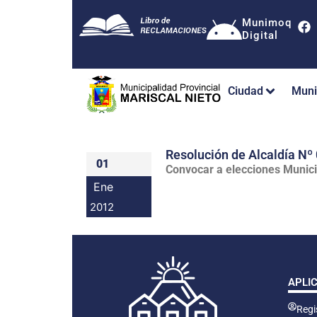
Munimoq
Digital
Ciudad
Muni
Resolución de Alcaldía 
01
Convocar a elecciones Munici
Ene
2012
APLI
Regis