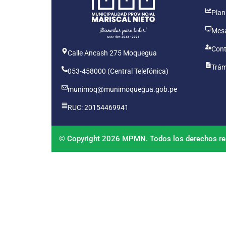
Plan
Mesa
Cont
Calle Ancash 275 Moquegua
Trám
053-458000 (Central Telefónica)
munimoq@munimoquegua.gob.pe
RUC: 20154469941
© Copyright 2026 MPMN. Todos los derechos re