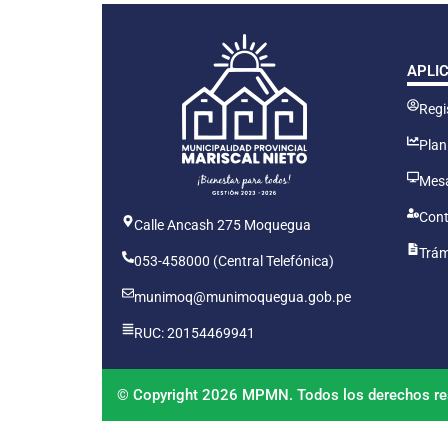
APLI
Regis
Plan
Mesa
Cont
Calle Ancash 275 Moquegua
Trám
053-458000 (Central Telefónica)
munimoq@munimoquegua.gob.pe
RUC: 20154469941
© Copyright 2026 MPMN. Todos los derechos re