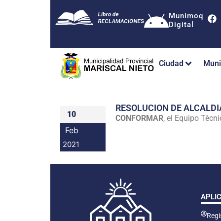
Munimoq
Digital
Ciudad
Muni
RESOLUCION DE ALCALDI
10
CONFORMAR
, el Equipo Tècn
Feb
2021
APLI
Regis