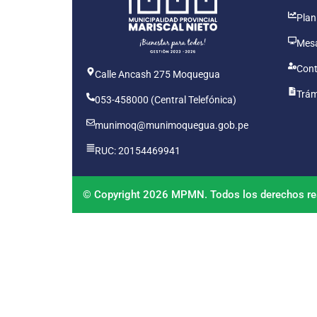
Plan
Mesa
Cont
Calle Ancash 275 Moquegua
Trám
053-458000 (Central Telefónica)
munimoq@munimoquegua.gob.pe
RUC: 20154469941
© Copyright 2026 MPMN. Todos los derechos re