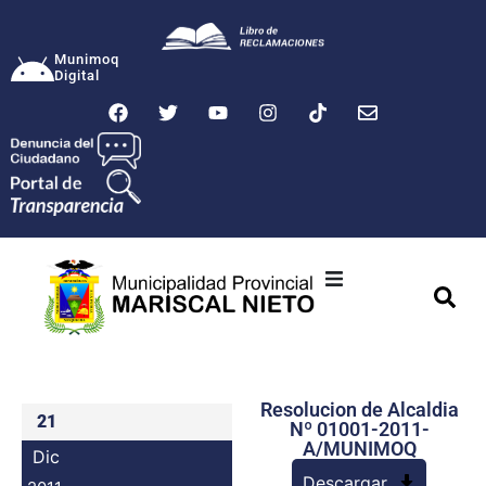
Munimoq
Digital
Ciudad
Municipalidad
Resolucion de Alcaldia
Transparencia
21
Nº 01001-2011-
A/MUNIMOQ
Dic
Seguridad
Descargar