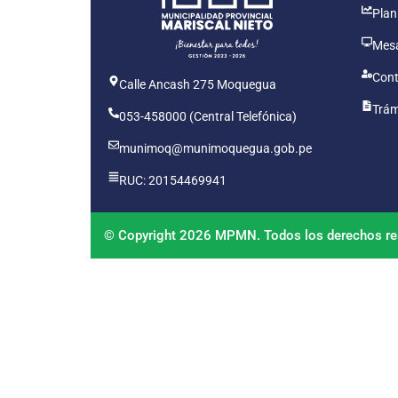
Plan
Mesa
Cont
Calle Ancash 275 Moquegua
Trám
053-458000 (Central Telefónica)
munimoq@munimoquegua.gob.pe
RUC: 20154469941
© Copyright 2026 MPMN. Todos los derechos re