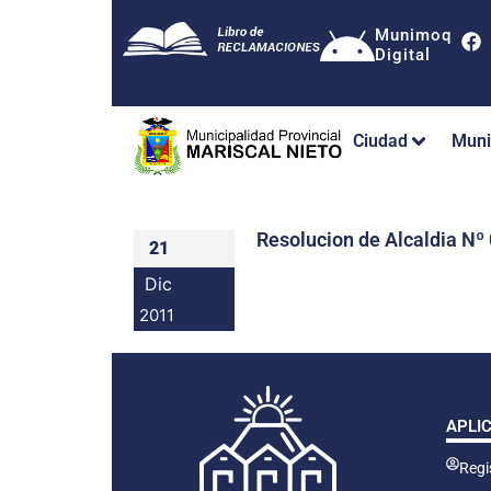
Munimoq
Digital
Ciudad
Muni
Resolucion de Alcaldia 
21
Dic
2011
APLI
Regis