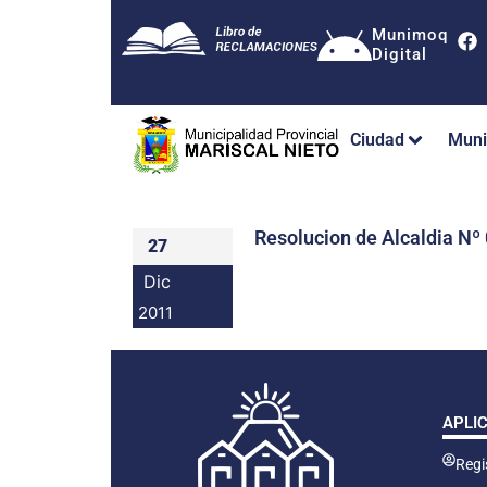
Munimoq
Digital
Ciudad
Muni
Resolucion de Alcaldia 
27
Dic
2011
APLI
Regis