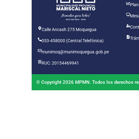
Plan
Mesa
Cont
Calle Ancash 275 Moquegua
Trám
053-458000 (Central Telefónica)
munimoq@munimoquegua.gob.pe
RUC: 20154469941
© Copyright 2026 MPMN. Todos los derechos re