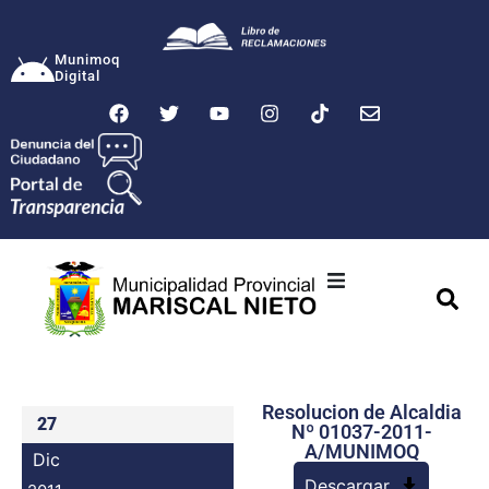
Munimoq
Digital
Ciudad
Municipalidad
Resolucion de Alcaldia
Transparencia
27
Nº 01037-2011-
A/MUNIMOQ
Dic
Seguridad
Descargar