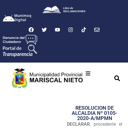
Munimoq
Digital
Ciudad
Municipalidad
RESOLUCION DE
Transparencia
ALCALDIA Nº 0105-
2020-A/MPMN
Seguridad
DECLARAR
, procedente el