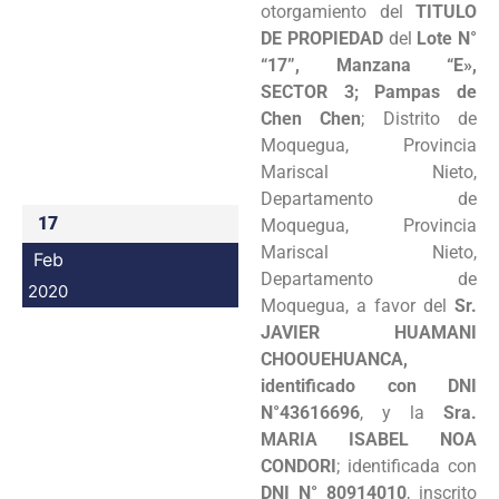
otorgamiento del
TITULO
Programas
DE PROPIEDAD
del
Lote N°
“17”, Manzana “E»,
Intranet
SECTOR 3; Pampas de
Chen Chen
; Distrito de
Moquegua, Provincia
Mariscal Nieto,
Departamento de
17
Moquegua, Provincia
Mariscal Nieto,
Feb
Departamento de
2020
Moquegua, a favor del
Sr.
JAVIER HUAMANI
CHOOUEHUANCA,
identificado con DNI
N°43616696
, y la
Sra.
MARIA ISABEL NOA
CONDORI
; identificada con
DNI N° 80914010
, inscrito