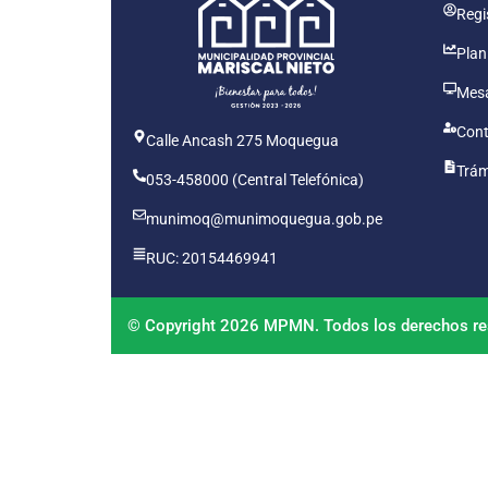
Regis
Plan
Mesa
Cont
Calle Ancash 275 Moquegua
Trám
053-458000 (Central Telefónica)
munimoq@munimoquegua.gob.pe
RUC: 20154469941
© Copyright 2026 MPMN. Todos los derechos re