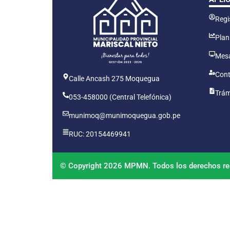
Regis
Plan
Mesa
Cont
Calle Ancash 275 Moquegua
Trám
053-458000 (Central Telefónica)
munimoq@munimoquegua.gob.pe
RUC: 20154469941
© Copyright 2026 MPMN. Todos los derechos re