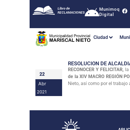
Munimoq
Digital
Ciudad
Muni
RESOLUCION DE ALCALDI
RECONOCER Y FELICITAR,
la
22
de la XIV MACRO REGIÓN P
Abr
Nieto, así como por el trabajo
2021
APLI