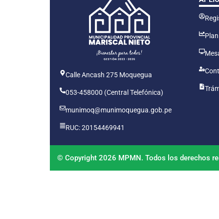
Regis
Plan
Mesa
Cont
Calle Ancash 275 Moquegua
Trám
053-458000 (Central Telefónica)
munimoq@munimoquegua.gob.pe
RUC: 20154469941
© Copyright 2026 MPMN. Todos los derechos re