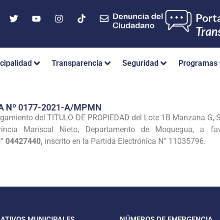
cipalidad
Transparencia
Seguridad
Programas
A Nº 0177-2021-A/MPMN
orgamiento del TlTULO DE PROPIEDAD del Lote 1B Manzana G, S
ovincia Mariscal Nieto, Departamento de Moquegua, a f
N° 04427440,
inscrito en la Partida Electrónica N° 11035796.
CATIVOS MUNICIPALES
NÚMEROS DE EMERGENCIA