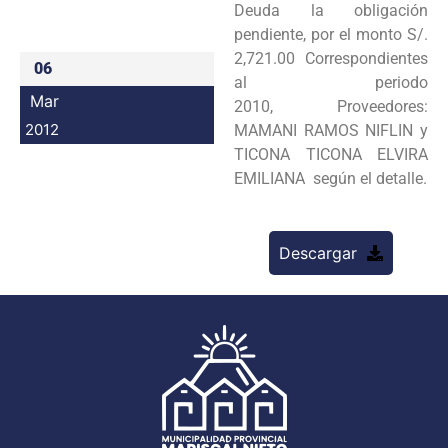
Deuda la obligación
Programas
pendiente, por el monto S/.
2,721.00 Correspondientes
06
Intranet
al periodo
Mar
2010, Proveedores:
2012
MAMANI RAMOS NIFLIN y
TICONA TICONA ELVIRA
EMILIANA según el detalle.
Descargar