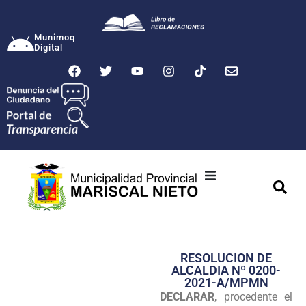
Munimoq
Digital
Ciudad
Municipalidad
RESOLUCION DE
Transparencia
ALCALDIA Nº 0200-
2021-A/MPMN
Seguridad
DECLARAR
, procedente el