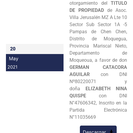
otorgamiento del
TITULO
Programas
DE PROPIEDAD
de Asoc.
Villa Jerusalén MZ A Lte 10
Intranet
Sector Sub Sector 1A -5
Pampas de Chen Chen,
Distrito de Moquegua,
Provincia Mariscal Nieto,
20
Departamento de
May
Moqueoua, a favor de don
2021
GERMAN CATACORA
AGUILAR
con DNI
Nº80220071 y
doña
ELIZABETH NINA
QUISPE
con DNI
N°47606342, Inscrito en la
Partida Electrónica
N°11035669
Descargar