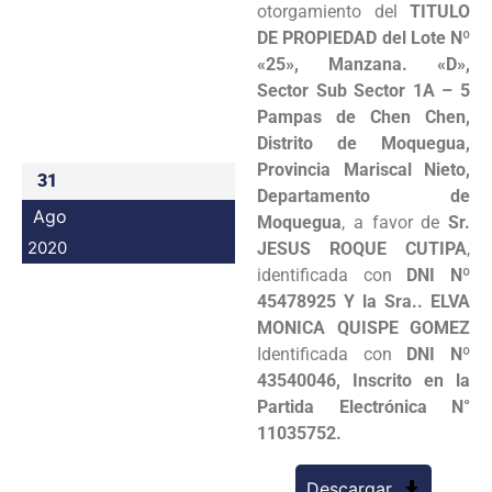
otorgamiento del
TITULO
Programas
DE PROPIEDAD del Lote Nº
«25», Manzana. «D»,
Intranet
Sector Sub Sector 1A – 5
Pampas de Chen Chen,
Distrito de Moquegua,
Provincia Mariscal Nieto,
31
Departamento de
Ago
Moquegua
, a favor de
Sr.
2020
JESUS ROQUE CUTIPA
,
identificada con
DNI Nº
45478925 Y la Sra.. ELVA
MONICA QUISPE GOMEZ
Identificada con
DNI Nº
43540046, Inscrito en la
Partida Electrónica N°
11035752.
Descargar