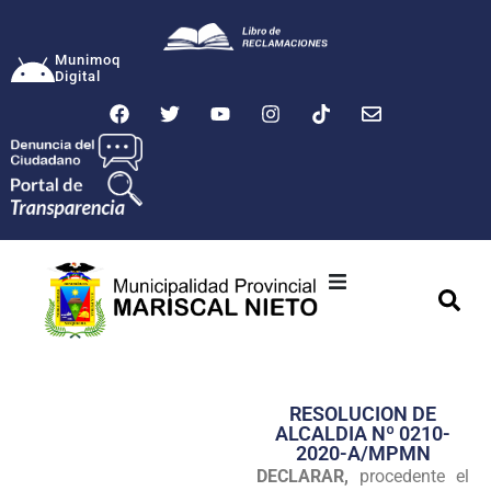
Munimoq
Digital
Ciudad
Municipalidad
RESOLUCION DE
Transparencia
ALCALDIA Nº 0210-
2020-A/MPMN
Seguridad
DECLARAR,
procedente el