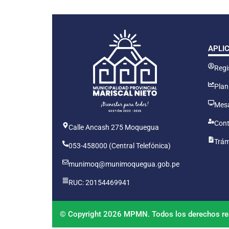
APLI
Regis
Plan
Mesa
Cont
Calle Ancash 275 Moquegua
Trám
053-458000 (Central Telefónica)
munimoq@munimoquegua.gob.pe
RUC: 20154469941
© Copyright 2026 MPMN. Todos los derechos re