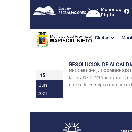
Munimoq
Digital
Ciudad
Muni
RESOLUCION DE ALCALDI
RECONOCER,
al
CONGRESIST
15
la Ley Nº 31216 «Ley de Creac
Jun
que se le entrega a nombre d
2021
APLI