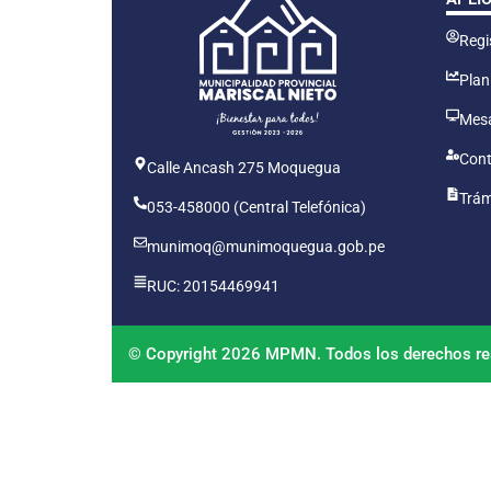
Regis
Plan
Mesa
Cont
Calle Ancash 275 Moquegua
Trám
053-458000 (Central Telefónica)
munimoq@munimoquegua.gob.pe
RUC: 20154469941
© Copyright 2026 MPMN. Todos los derechos re