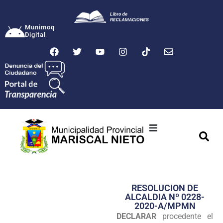
Munimoq
Digital
Ciudad
Municipalidad
RESOLUCION DE
Transparencia
ALCALDIA Nº 0228-
2020-A/MPMN
Seguridad
DECLARAR
procedente el