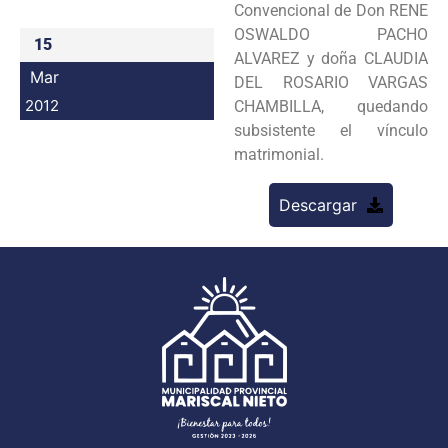
Convencional de Don RENE
Programas
OSWALDO PACHO
15
ALVAREZ y doña CLAUDIA
Intranet
Mar
DEL ROSARIO VARGAS
2012
CHAMBILLA, quedando
subsistente el vínculo
matrimonial.
Descargar