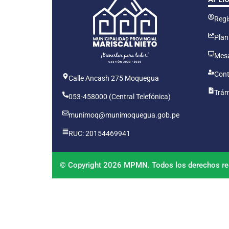
Regis
Plan
Mesa
Cont
Calle Ancash 275 Moquegua
Trám
053-458000 (Central Telefónica)
munimoq@munimoquegua.gob.pe
RUC: 20154469941
© Copyright 2026 MPMN. Todos los derechos re