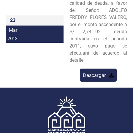
calidad de deuda, a favor
Programas
del Señor: ADOLFO
FREDDY FLORES VALERO,
23
Intranet
por el monto ascendente a
Mar
S/. 2,741.02 deuda
2012
contraída en el periodo
2011, cuyo pago se
efectuará de acuerdo al
detalle.
Descargar