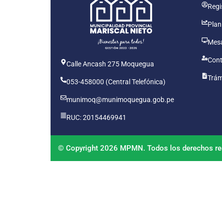
Regis
Plan
Mesa
Cont
Calle Ancash 275 Moquegua
Trám
053-458000 (Central Telefónica)
munimoq@munimoquegua.gob.pe
RUC: 20154469941
© Copyright 2026 MPMN. Todos los derechos re