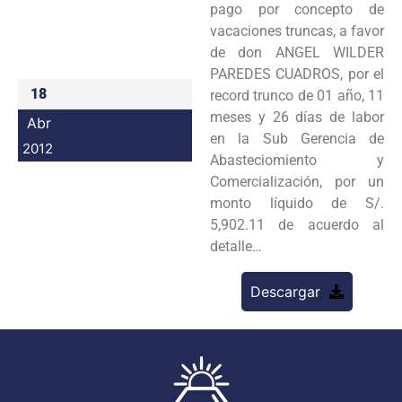
pago por concepto de
Programas
vacaciones truncas, a favor
de don ANGEL WILDER
Intranet
PAREDES CUADROS, por el
18
record trunco de 01 año, 11
meses y 26 días de labor
Abr
en la Sub Gerencia de
2012
Abasteciomiento y
Comercialización, por un
monto líquido de S/.
5,902.11 de acuerdo al
detalle…
Descargar