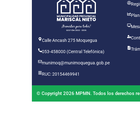
Regis
Plan
Mesa
Cont
Calle Ancash 275 Moquegua
Trám
053-458000 (Central Telefónica)
munimoq@munimoquegua.gob.pe
RUC: 20154469941
© Copyright 2026 MPMN. Todos los derechos re