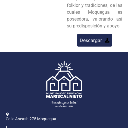
folklor y tradiciones, de las
cuales Moquegua es
poseedora, valorando así
su predisposición y apoyo.
Descargar
Calle Ancash 275 Moquegua