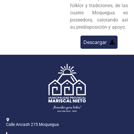
folklor y tradiciones, de las
cuales Moquegua es
poseedora, valorando así
su predisposición y apoyo.
Descargar
Calle Ancash 275 Moquegua