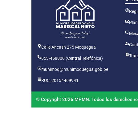
Regis
Plan
Mesa
Cont
Calle Ancash 275 Moquegua
Trám
053-458000 (Central Telefónica)
munimoq@munimoquegua.gob.pe
RUC: 20154469941
© Copyright 2026 MPMN. Todos los derechos re