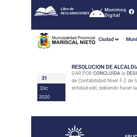
Munimoq
Digital
Ciudad
Muni
RESOLUCION DE ALCALDI
DAR POR
CONCLUIDA
la
DES
31
de Contabilidad Nivel F-2 de l
Dic
entidad edil, debiendo hacer l
2020
APLI