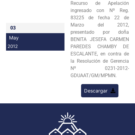
Recurso de Apelación
Programas
ingresado con Nº Reg.
83225 de fecha 22 de
Intranet
Marzo del 2012,
03
presentado por doña
May
BENITA JESEFA CARMEN
2012
PAREDES CHAMBY DE
ESCALANTE, en contra de
la Resolución de Gerencia
Nº 0231-2012-
GDUAAT/GM/MPMN.
Descargar