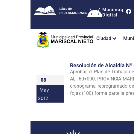
Munimoq
Digital
Ciudad
Muni
Resolución de Alcaldía 
Aprobar, el Plan de Trabaj
AL 60+000, PROVINCIA MARIS
08
cronograma reprogramado de e
May
fojas (100) forma parte la pre
2012