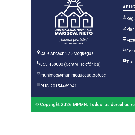
APLI
Regis
Plan
Mesa
Cont
Calle Ancash 275 Moquegua
Trám
053-458000 (Central Telefónica)
munimoq@munimoquegua.gob.pe
RUC: 20154469941
© Copyright 2026 MPMN. Todos los derechos re