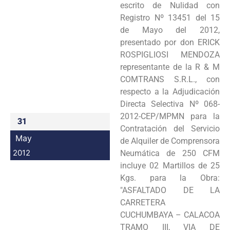
escrito de Nulidad con
Programas
Registro Nº 13451 del 15
de Mayo del 2012,
Intranet
presentado por don ERICK
ROSPIGLIOSI MENDOZA
representante de la R & M
COMTRANS S.R.L., con
respecto a la Adjudicación
Directa Selectiva Nº 068-
2012-CEP/MPMN para la
31
Contratación del Servicio
May
de Alquiler de Comprensora
2012
Neumática de 250 CFM
incluye 02 Martillos de 25
Kgs. para la Obra:
"ASFALTADO DE LA
CARRETERA
CUCHUMBAYA – CALACOA
TRAMO III, VIA DE