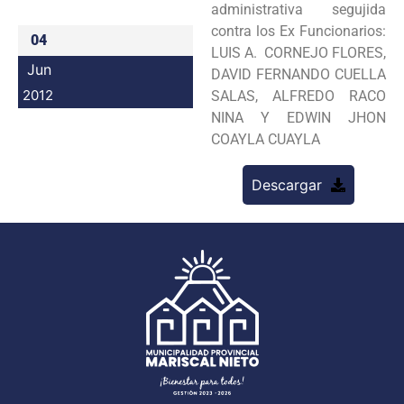
administrativa segujida
Programas
contra los Ex Funcionarios:
04
LUIS A. CORNEJO FLORES,
Intranet
Jun
DAVID FERNANDO CUELLA
2012
SALAS, ALFREDO RACO
NINA Y EDWIN JHON
COAYLA CUAYLA
Descargar